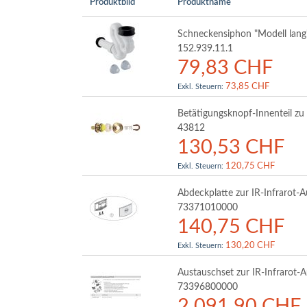
Produktbild
Produktname
Gruppiert
Schneckensiphon "Modell lang
Produkte
152.939.11.1
-
79,83 CHF
Artikel
73,85 CHF
Betätigungsknopf-Innenteil z
43812
130,53 CHF
120,75 CHF
Abdeckplatte zur IR-Infrarot-
73371010000
140,75 CHF
130,20 CHF
Austauschset zur IR-Infrarot-
73396800000
2.091,90 CHF