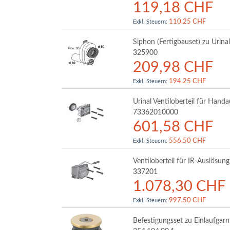
119,18 CHF
110,25 CHF
Siphon (Fertigbauset) zu Uri
325900
209,98 CHF
194,25 CHF
Urinal Ventiloberteil für Han
73362010000
601,58 CHF
556,50 CHF
Ventiloberteil für IR-Auslösun
337201
1.078,30 CHF
997,50 CHF
Befestigungsset zu Einlaufgar