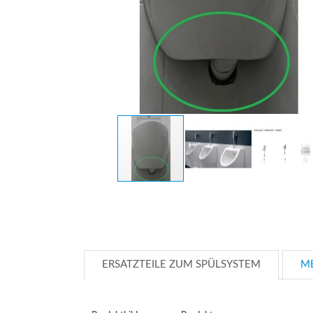
Zum
Anfang
der
Bildergalerie
springen
ERSATZTEILE ZUM SPÜLSYSTEM
M