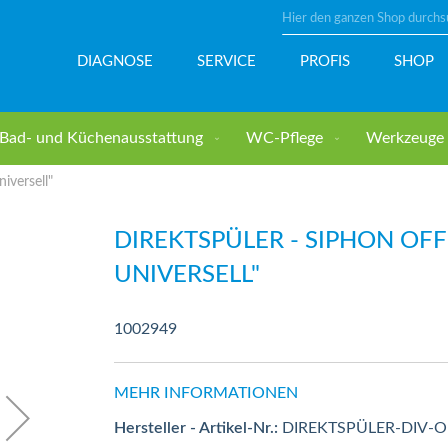
Suche
DIAGNOSE
SERVICE
PROFIS
SHOP
Bad- und Küchenausstattung
WC-Pflege
Werkzeuge u
iversell"
DIREKTSPÜLER - SIPHON OFF
UNIVERSELL"
1002949
MEHR INFORMATIONEN
Hersteller - Artikel-Nr.:
DIREKTSPÜLER-DIV-O