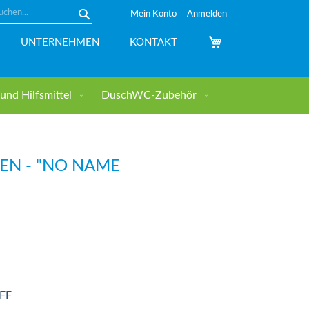
Mein Konto
Anmelden
Suche
Mein Warenkorb
UNTERNEHMEN
KONTAKT
nd Hilfsmittel
DuschWC-Zubehör
EN - "NO NAME
FF