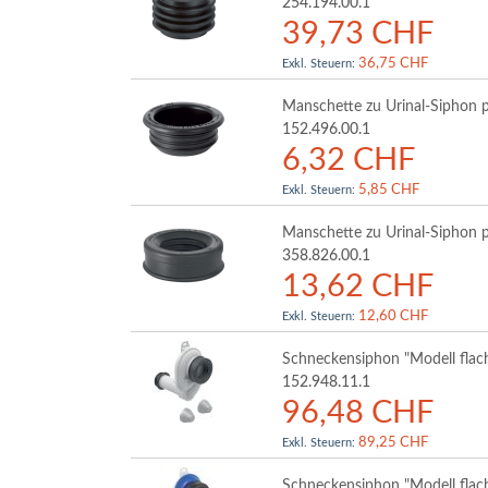
254.194.00.1
39,73 CHF
36,75 CHF
Manschette zu Urinal-Siphon 
152.496.00.1
6,32 CHF
5,85 CHF
Manschette zu Urinal-Siphon 
358.826.00.1
13,62 CHF
12,60 CHF
Schneckensiphon "Modell flac
152.948.11.1
96,48 CHF
89,25 CHF
Schneckensiphon "Modell flac