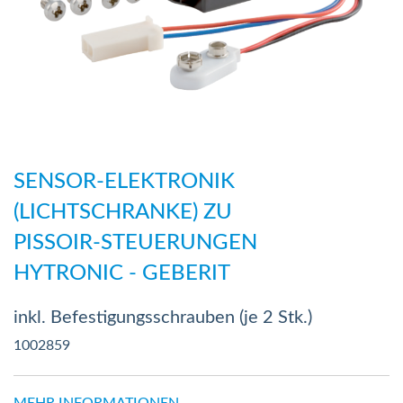
Zum
Anfang
SENSOR-ELEKTRONIK
der
(LICHTSCHRANKE) ZU
Bildergalerie
PISSOIR-STEUERUNGEN
springen
HYTRONIC - GEBERIT
inkl. Befestigungsschrauben (je 2 Stk.)
1002859