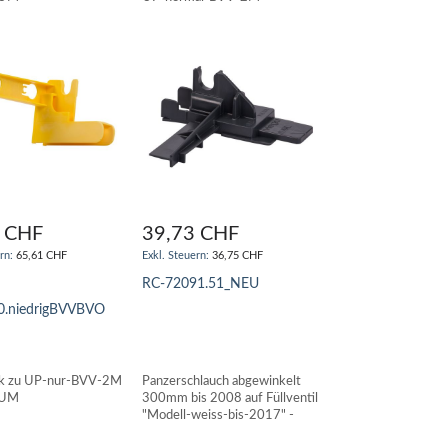
NUSSBAUM ab 2009
 CHF
39,73 CHF
65,61 CHF
36,75 CHF
RC-72091.51_NEU
0.niedrigBVVBVO
IN DEN WARENKORB
N WARENKORB
ck zu UP-nur-BVV-2M
Panzerschlauch abgewinkelt
AUM
300mm bis 2008 auf Füllventil
"Modell-weiss-bis-2017" -
NUSSBAUM