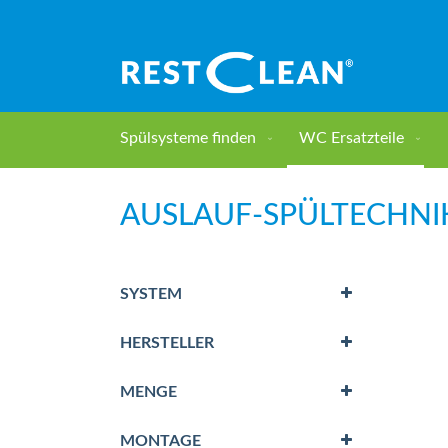
Direkt
zum
Inhalt
Spülsysteme finden
WC Ersatzteile
Home
WC Ersatzteile
Auslauf-Spültechnik
AUSLAUF-SPÜLTECHNI
SYSTEM
HERSTELLER
MENGE
MONTAGE