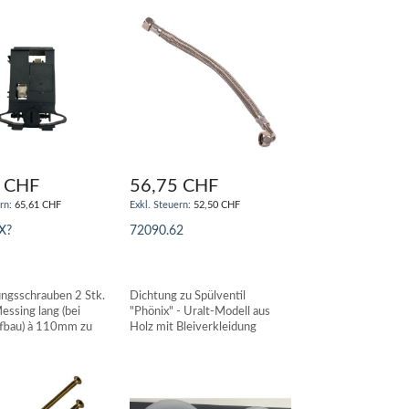
 CHF
56,75 CHF
65,61 CHF
52,50 CHF
X?
72090.62
N WARENKORB
IN DEN WARENKORB
ungsschrauben 2 Stk.
Dichtung zu Spülventil
ssing lang (bei
"Phönix" - Uralt-Modell aus
ufbau) à 110mm zu
Holz mit Bleiverkleidung
asten MISSEL
GEBERIT