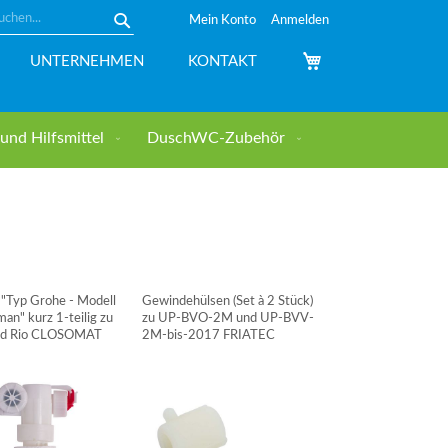
Mein Konto
Anmelden
Suche
Mein Warenkorb
UNTERNEHMEN
KONTAKT
nd Hilfsmittel
DuschWC-Zubehör
l "Typ Grohe - Modell
Gewindehülsen (Set à 2 Stück)
n" kurz 1-teilig zu
zu UP-BVO-2M und UP-BVV-
nd Rio CLOSOMAT
2M-bis-2017 FRIATEC