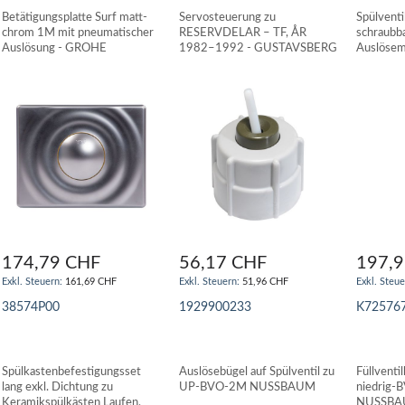
Betätigungsplatte Surf matt-
Servosteuerung zu
Spülventi
chrom 1M mit pneumatischer
RESERVDELAR – TF, ÅR
schraubb
Auslösung - GROHE
1982–1992 - GUSTAVSBERG
Auslösem
Keramiks
IdealStan
174,79 CHF
56,17 CHF
197,
161,69 CHF
51,96 CHF
38574P00
1929900233
K72576
IN DEN WARENKORB
IN DEN WARENKORB
IN DE
Spülkastenbefestigungsset
Auslösebügel auf Spülventil zu
Füllventi
lang exkl. Dichtung zu
UP-BVO-2M NUSSBAUM
niedrig
Keramikspülkästen Laufen,
NUSSB