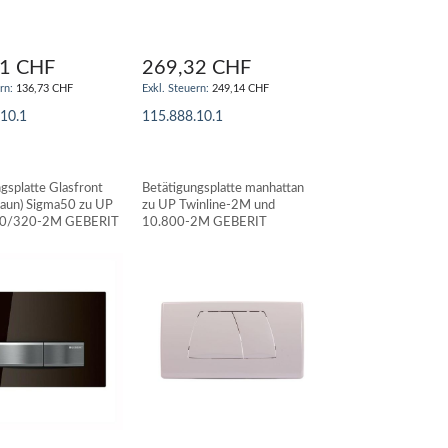
81 CHF
269,32 CHF
136,73 CHF
249,14 CHF
.10.1
115.888.10.1
N WARENKORB
IN DEN WARENKORB
gsplatte Glasfront
Betätigungsplatte manhattan
raun) Sigma50 zu UP
zu UP Twinline-2M und
00/320-2M GEBERIT
10.800-2M GEBERIT