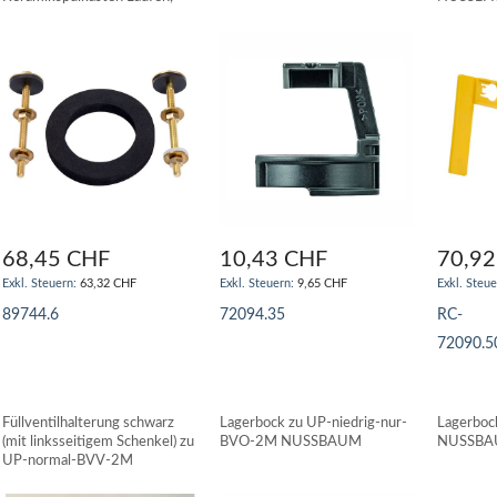
etc. RESTCLEAN
68,45 CHF
10,43 CHF
70,92
63,32 CHF
9,65 CHF
89744.6
72094.35
RC-
72090.5
IN DEN WARENKORB
IN DEN WARENKORB
IN DE
Füllventilhalterung schwarz
Lagerbock zu UP-niedrig-nur-
Lagerbo
(mit linksseitigem Schenkel) zu
BVO-2M NUSSBAUM
NUSSB
UP-normal-BVV-2M
NUSSBAUM ab 2009