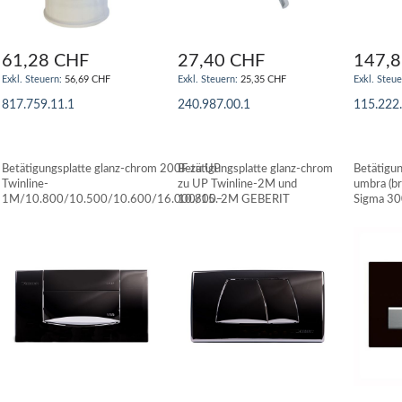
61,28 CHF
27,40 CHF
147,
56,69 CHF
25,35 CHF
817.759.11.1
240.987.00.1
115.222
IN DEN WARENKORB
IN DEN WARENKORB
IN DE
Betätigungsplatte glanz-chrom 200F zu UP
Betätigungsplatte glanz-chrom
Betätigun
Twinline-
zu UP Twinline-2M und
umbra (b
1M/10.800/10.500/10.600/16.000/15.-
10.800-2M GEBERIT
Sigma 3
UP-1M GEBERIT