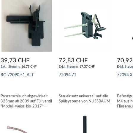
39,73 CHF
72,83 CHF
70,92
36,75 CHF
67,37 CHF
RC-72090.51_ALT
72094.71
72094.X
IN DEN WARENKORB
IN DEN WARENKORB
IN DE
Panzerschlauch abgewinkelt
Staueinsatz universell auf alle
Befestig
325mm ab 2009 auf Füllventil
Spülsysteme von NUSSBAUM
M4 aus Me
"Modell-weiss-bis-2017" -
Fliesena
NUSSBAUM
Eckspülk