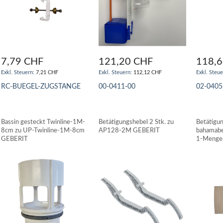
7,79 CHF
121,20 CHF
118,
7,21 CHF
112,12 CHF
RC-BUEGEL-ZUGSTANGE
00-0411-00
02-0405
IN DEN WARENKORB
IN DEN WARENKORB
IN DE
Bassin gesteckt Twinline-1M-
Betätigungshebel 2 Stk. zu
Betätigun
8cm zu UP-Twinline-1M-8cm
AP128-2M GEBERIT
bahamabe
GEBERIT
1-Mengen