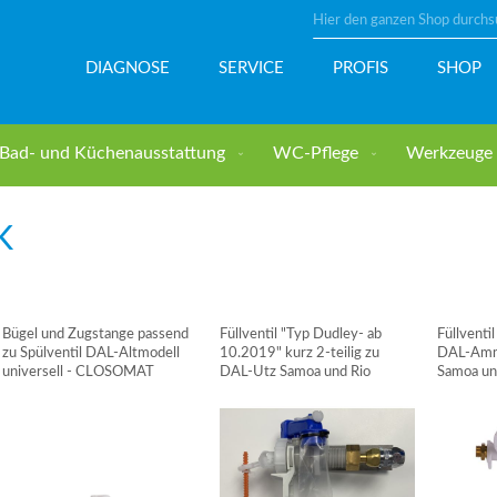
Suche
DIAGNOSE
SERVICE
PROFIS
SHOP
Bad- und Küchenausstattung
WC-Pflege
Werkzeuge u
K
Bügel und Zugstange passend
Füllventil "Typ Dudley- ab
Füllventi
zu Spülventil DAL-Altmodell
10.2019" kurz 2-teilig zu
DAL-Amma
universell - CLOSOMAT
DAL-Utz Samoa und Rio
Samoa u
CLOSOMAT