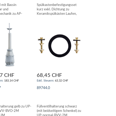
l mit Bassin
Spülkastenbefestigungsset
ar und
kurz exkl. Dichtung zu
echanik zu AP-
Keramikspülkästen Laufen,
pülkasten-1M
etc. RESTCLEAN
dard
97 CHF
68,45 CHF
183,14 CHF
63,32 CHF
7
89744.0
N WARENKORB
IN DEN WARENKORB
lhalterung gelb zu UP-
Füllventilhalterung schwarz
-BVV-BVO-2M
(mit beidseitigem Schenkel) zu
AUM
UP-normal-BVV-2M