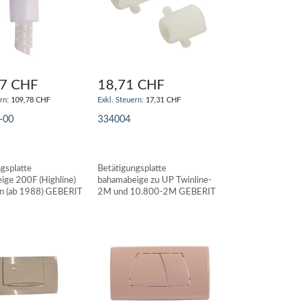
67 CHF
18,71 CHF
109,78 CHF
17,31 CHF
-00
334004
N WARENKORB
IN DEN WARENKORB
gsplatte
Betätigungsplatte
ige 200F (Highline)
bahamabeige zu UP Twinline-
 (ab 1988) GEBERIT
2M und 10.800-2M GEBERIT