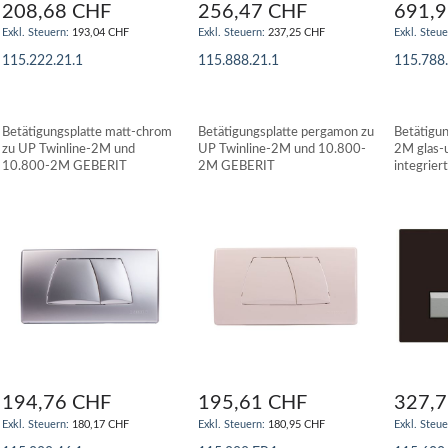
208,68 CHF
256,47 CHF
691,
193,04 CHF
237,25 CHF
115.222.21.1
115.888.21.1
115.788
IN DEN WARENKORB
IN DEN WARENKORB
IN DE
Betätigungsplatte matt-chrom
Betätigungsplatte pergamon zu
Betätigu
zu UP Twinline-2M und
UP Twinline-2M und 10.800-
2M glas-
10.800-2M GEBERIT
2M GEBERIT
integrier
Geruchsa
194,76 CHF
195,61 CHF
327,
180,17 CHF
180,95 CHF