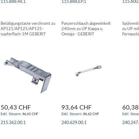
115.888.46.1
115.888.EP.1
115.600
IN DEN WARENKORB
IN DEN WARENKORB
IN DE
Betätigungstaste verchromt zu
Panzerschlauch abgewinkelt
Spülventi
AP121/AP125/AP125-
240mm zu UP Kappa u.
zu UP mit
supferflach-1M GEBERIT
Omega - GEBERIT
Fernauslö
Magneth
50,43 CHF
93,64 CHF
60,38
46,65 CHF
86,62 CHF
215.362.00.1
240.629.00.1
240.247
IN DEN WARENKORB
IN DEN WARENKORB
IN DE