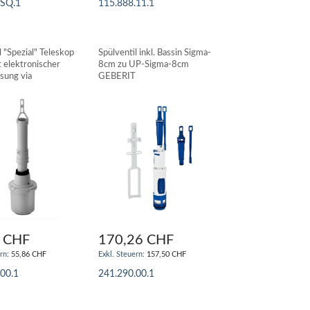
.SQ.1
115.888.11.1
N WARENKORB
IN DEN WARENKORB
l "Spezial" Teleskop
Spülventil inkl. Bassin Sigma-
 elektronischer
8cm zu UP-Sigma-8cm
sung via
GEBERIT
eber - GEBERIT
 CHF
170,26 CHF
55,86 CHF
157,50 CHF
.00.1
241.290.00.1
N WARENKORB
IN DEN WARENKORB