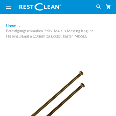
M
Suche
Home
Befestigungsschrauben 2 Stk. M4 aus Messing lang (bei
Fliesenaufbau) à 110mm zu Eckspülkasten MISSEL
Zum
Ende
der
Bildergalerie
springen