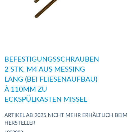
Zum
Anfang
BEFESTIGUNGSSCHRAUBEN
der
2 STK. M4 AUS MESSING
Bildergalerie
LANG (BEI FLIESENAUFBAU)
springen
À 110MM ZU
ECKSPÜLKASTEN MISSEL
ARTIKEL AB 2025 NICHT MEHR ERHÄLTLICH BEIM
HERSTELLER