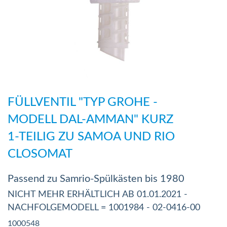
Zum
Anfang
FÜLLVENTIL "TYP GROHE -
der
MODELL DAL-AMMAN" KURZ
Bildergalerie
1-TEILIG ZU SAMOA UND RIO
springen
CLOSOMAT
Passend zu Samrio-Spülkästen bis 1980
NICHT MEHR ERHÄLTLICH AB 01.01.2021 -
NACHFOLGEMODELL = 1001984 - 02-0416-00
1000548