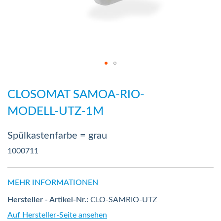
Zum
Anfang
CLOSOMAT SAMOA-RIO-
der
MODELL-UTZ-1M
Bildergalerie
springen
Spülkastenfarbe = grau
1000711
MEHR INFORMATIONEN
Hersteller - Artikel-Nr.:
CLO-SAMRIO-UTZ
Auf Hersteller-Seite ansehen