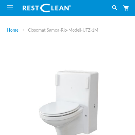
M
Suche
Home
Closomat Samoa-Rio-Modell-UTZ-1M
Zum
Ende
der
Bildergalerie
springen