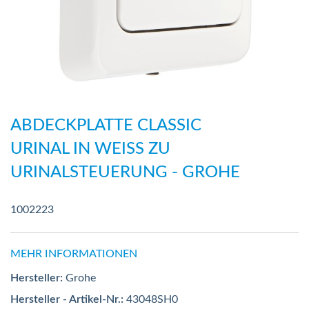
Zum
Anfang
ABDECKPLATTE CLASSIC
der
URINAL IN WEISS ZU
Bildergalerie
URINALSTEUERUNG - GROHE
springen
1002223
MEHR INFORMATIONEN
Hersteller:
Grohe
Hersteller - Artikel-Nr.:
43048SH0