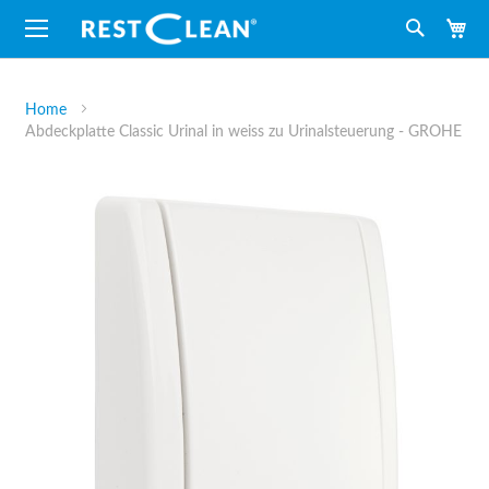
M
Suche
Home
Abdeckplatte Classic Urinal in weiss zu Urinalsteuerung - GROHE
Zum
Ende
der
Bildergalerie
springen