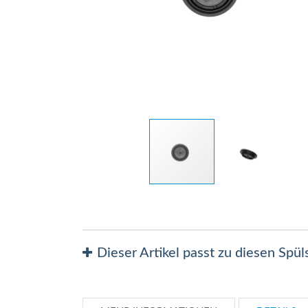
Zum
Anfang
der
Bildergalerie
Dieser Artikel passt zu diesen Spü
springen