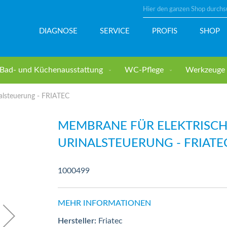
Suche
DIAGNOSE
SERVICE
PROFIS
SHOP
Bad- und Küchenausstattung
WC-Pflege
Werkzeuge u
alsteuerung - FRIATEC
MEMBRANE FÜR ELEKTRISC
URINALSTEUERUNG - FRIATE
1000499
MEHR INFORMATIONEN
Hersteller:
Friatec