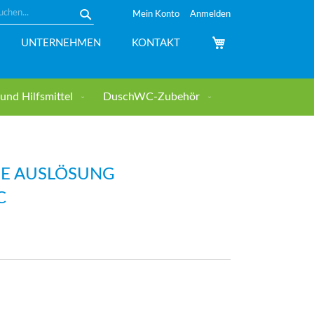
Mein Konto
Anmelden
Suche
Mein Warenkorb
UNTERNEHMEN
KONTAKT
nd Hilfsmittel
DuschWC-Zubehör
HE AUSLÖSUNG
C