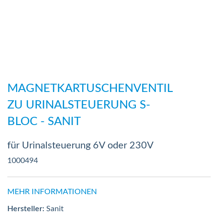
Zum
Anfang
MAGNETKARTUSCHENVENTIL
der
ZU URINALSTEUERUNG S-
Bildergalerie
BLOC - SANIT
springen
für Urinalsteuerung 6V oder 230V
1000494
MEHR INFORMATIONEN
Hersteller:
Sanit