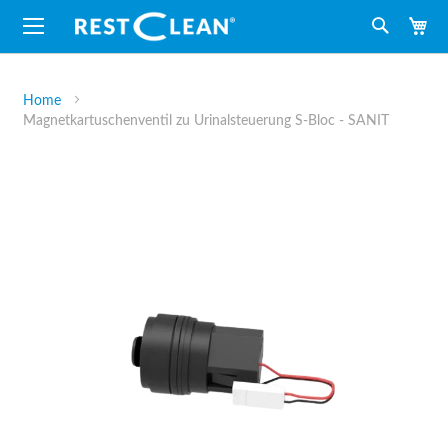
M
Suche
Home
Magnetkartuschenventil zu Urinalsteuerung S-Bloc - SANIT
Zum
Ende
der
Bildergalerie
springen