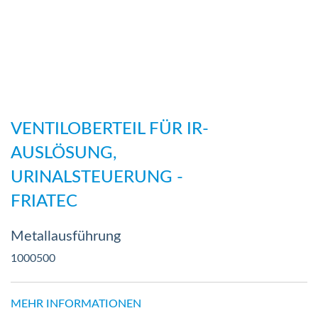
Zum
Anfang
VENTILOBERTEIL FÜR IR-
der
AUSLÖSUNG,
Bildergalerie
URINALSTEUERUNG -
springen
FRIATEC
Metallausführung
1000500
MEHR INFORMATIONEN