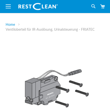
M
Suche
Home
Ventiloberteil für IR-Auslösung, Urinalsteuerung - FRIATEC
Zum
Ende
der
Bildergalerie
springen