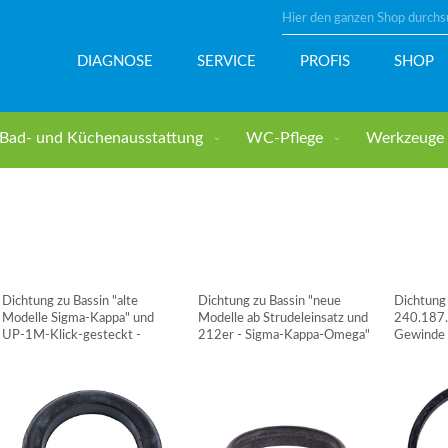
Suche
DIAGNOSE
SERVICE
PROFIS
SHOP
Bad- und Küchenausstattung
WC-Pflege
Werkzeuge u
Dichtung zu Bassin "alte
Dichtung zu Bassin "neue
Dichtung 
Modelle Sigma-Kappa" und
Modelle ab Strudeleinsatz und
240.187
UP-1M-Klick-gesteckt -
212er - Sigma-Kappa-Omega"
Gewinde
GEBERIT
- GEBERIT