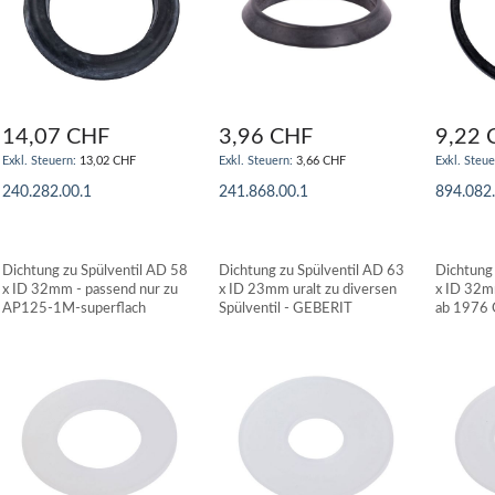
14,07 CHF
3,96 CHF
9,22 
13,02 CHF
3,66 CHF
240.282.00.1
241.868.00.1
894.082
IN DEN WARENKORB
IN DEN WARENKORB
IN DE
Dichtung zu Spülventil AD 58
Dichtung zu Spülventil AD 63
Dichtung
x ID 32mm - passend nur zu
x ID 23mm uralt zu diversen
x ID 32m
AP125-1M-superflach
Spülventil - GEBERIT
ab 1976
GEBERIT