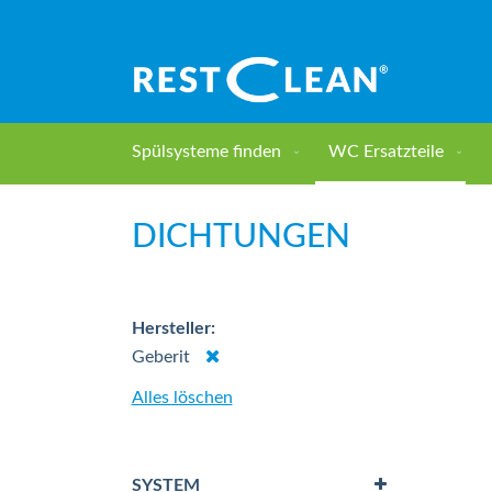
Direkt
zum
Inhalt
Spülsysteme finden
WC Ersatzteile
Home
WC Ersatzteile
Dichtungen
DICHTUNGEN
Hersteller
Dies
Geberit
entfernen
Alles löschen
SYSTEM