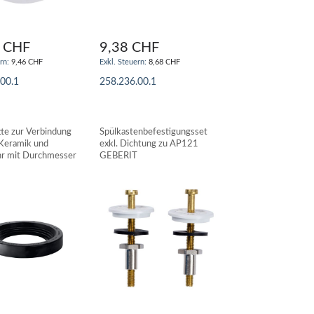
 CHF
9,38 CHF
9,46 CHF
8,68 CHF
.00.1
258.236.00.1
N WARENKORB
IN DEN WARENKORB
te zur Verbindung
Spülkastenbefestigungsset
Keramik und
exkl. Dichtung zu AP121
hr mit Durchmesser
GEBERIT
mm GEBERIT