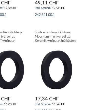
 CHF
49,11 CHF
16,72 CHF
45,43 CHF
.00.1
242.621.00.1
N WARENKORB
IN DEN WARENKORB
en-Runddichtung
Spülkasten-Runddichtung
iversell zu
Moosgummi universell zu
ff-Aufputz-
Keramik-Aufputz-Spülkästen
en GEBERIT
GEBERIT
 CHF
17,34 CHF
17,99 CHF
16,04 CHF