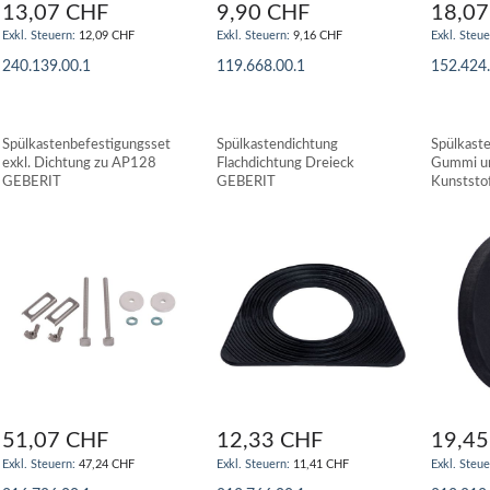
13,07 CHF
9,90 CHF
18,07
12,09 CHF
9,16 CHF
240.139.00.1
119.668.00.1
152.424
IN DEN WARENKORB
IN DEN WARENKORB
IN DE
Spülkastenbefestigungsset
Spülkastendichtung
Spülkast
exkl. Dichtung zu AP128
Flachdichtung Dreieck
Gummi un
GEBERIT
GEBERIT
Kunststo
Spülkäst
51,07 CHF
12,33 CHF
19,45
47,24 CHF
11,41 CHF