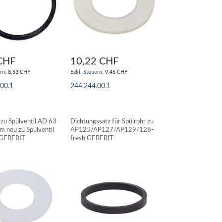
CHF
10,22 CHF
8,53 CHF
9,45 CHF
.00.1
244.244.00.1
N WARENKORB
IN DEN WARENKORB
 zu Spülventil AD 63
Dichtungssatz für Spülrohr zu
m neu zu Spülventil
AP125/AP127/AP129/128-
 GEBERIT
fresh GEBERIT