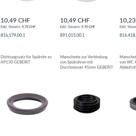
10,49 CHF
10,49 CHF
10,23
9,70 CHF
9,70 CHF
816.179.00.1
891.015.00.1
816.418
IN DEN WARENKORB
IN DEN WARENKORB
IN DE
Dichtungssatz für Spülrohr zu
Manschette zur Verbindung
Manschet
AP130 GEBERIT
von Spülrohren mit
von WC-
Durchmesser 45mm GEBERIT
Ablaufro
80-100