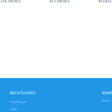
216.786.00.1
813.766.00.1
813.812
IN DEN WARENKORB
IN DEN WARENKORB
IN DE
RECHTLICHES
KON
Rufen 
Impressum
AGB