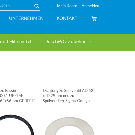
Mein Konto
Anmelden
Suche
Mein Warenkorb
UNTERNEHMEN
KONTAKT
nd Hilfsmittel
DuschWC-Zubehör
zu Bassin
Dichtung zu Spülventil AD 52
.00.1 UP-1M-
x ID 29mm neu zu
 64x56mm GEBERIT
Spülventilen-Sigma-Omega-
212 ab 2022 - GEBERIT