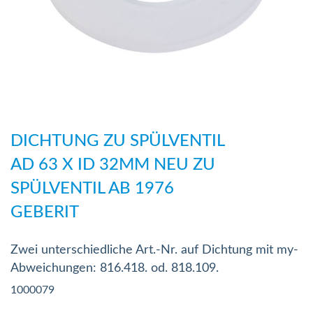
Zum
Anfang
DICHTUNG ZU SPÜLVENTIL
der
AD 63 X ID 32MM NEU ZU
Bildergalerie
SPÜLVENTIL AB 1976
springen
GEBERIT
Zwei unterschiedliche Art.-Nr. auf Dichtung mit my-
Abweichungen: 816.418. od. 818.109.
1000079