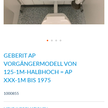
Zum
Anfang
GEBERIT AP
der
VORGÄNGERMODELL VON
Bildergalerie
125-1M-HALBHOCH = AP
springen
XXX-1M BIS 1975
1000855