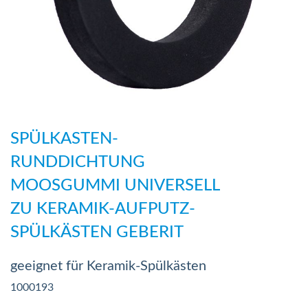
Zum
Anfang
SPÜLKASTEN-
der
RUNDDICHTUNG
Bildergalerie
MOOSGUMMI UNIVERSELL
springen
ZU KERAMIK-AUFPUTZ-
SPÜLKÄSTEN GEBERIT
geeignet für Keramik-Spülkästen
1000193