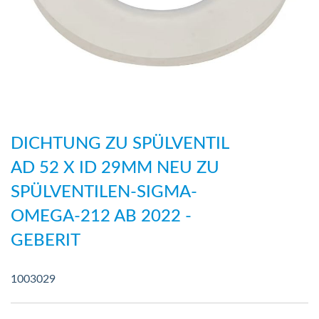
Zum
Anfang
DICHTUNG ZU SPÜLVENTIL
der
AD 52 X ID 29MM NEU ZU
Bildergalerie
SPÜLVENTILEN-SIGMA-
springen
OMEGA-212 AB 2022 -
GEBERIT
1003029