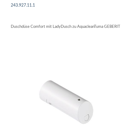
243.927.11.1
IN DEN WARENKORB
Duschdüse Comfort mit LadyDusch zu AquacleanTuma GEBERIT