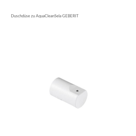
IN DEN WARENKORB
Duschdüse zu AquaCleanSela GEBERIT