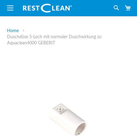
M
Suche
Home
Duschdüse 5-Loch mit normaler Duschwirkung zu
Aquaclean4000 GEBERIT
Zum
Ende
der
Bildergalerie
springen