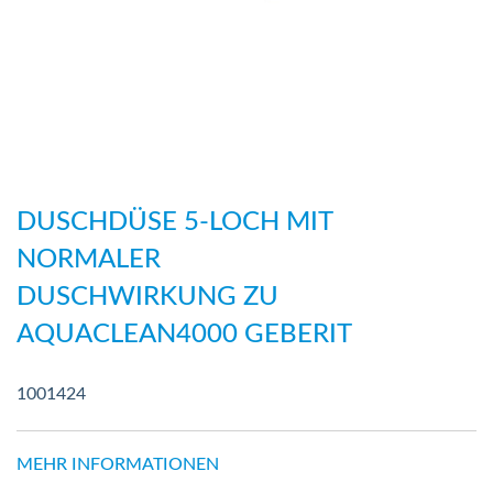
Zum
Anfang
DUSCHDÜSE 5-LOCH MIT
der
NORMALER
Bildergalerie
DUSCHWIRKUNG ZU
springen
AQUACLEAN4000 GEBERIT
1001424
MEHR INFORMATIONEN