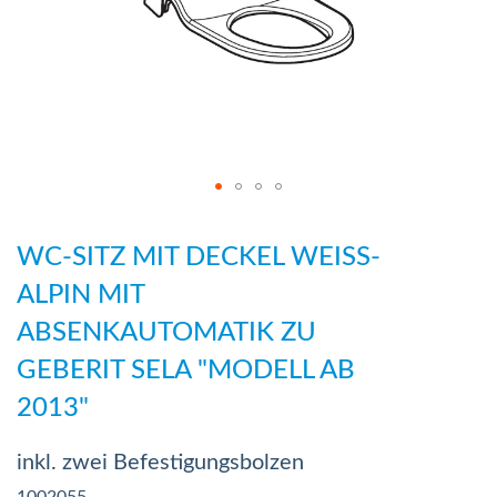
Zum
Anfang
WC-SITZ MIT DECKEL WEISS-
der
ALPIN MIT
Bildergalerie
ABSENKAUTOMATIK ZU
springen
GEBERIT SELA "MODELL AB
2013"
inkl. zwei Befestigungsbolzen