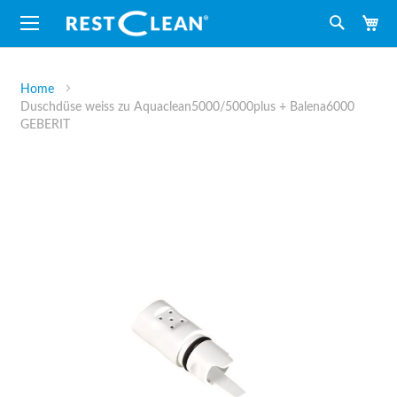
M
Suche
Home
Duschdüse weiss zu Aquaclean5000/5000plus + Balena6000
GEBERIT
Zum
Ende
der
Bildergalerie
springen