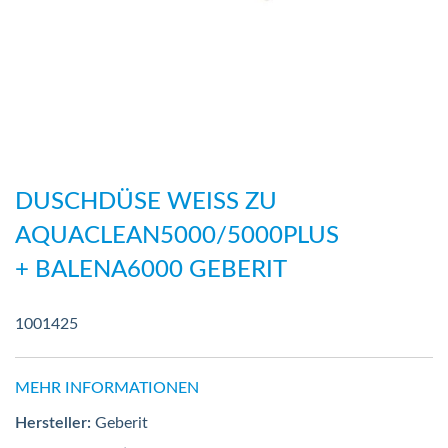
Zum
Anfang
DUSCHDÜSE WEISS ZU
der
AQUACLEAN5000/5000PLUS
Bildergalerie
+ BALENA6000 GEBERIT
springen
1001425
MEHR INFORMATIONEN
Hersteller:
Geberit