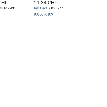
CHF
21,34 CHF
8,41 CHF
19,74 CHF
8050390109
N WARENKORB
IN DEN WARENKORB