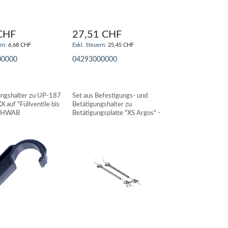
CHF
27,51 CHF
6,68 CHF
25,45 CHF
00000
04293000000
N WARENKORB
IN DEN WARENKORB
ungshalter zu UP-187
Set aus Befestigungs- und
X auf "Füllventile bis
Betätigungshalter zu
SCHWAB
Betätigungsplatte "XS Argos" -
WISA