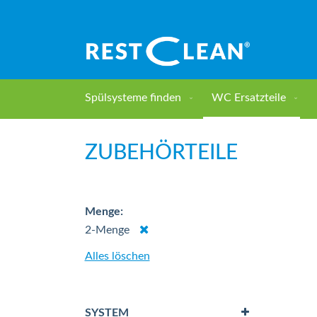
Direkt
zum
Inhalt
Spülsysteme finden
WC Ersatzteile
Home
WC Ersatzteile
Zubehörteile
ZUBEHÖRTEILE
Menge
Dies
2-Menge
entfernen
Alles löschen
SYSTEM