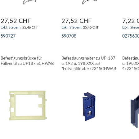
27,52 CHF
27,52 CHF
7,22 
25,46 CHF
25,46 CHF
590727
590708
027560
IN DEN WARENKORB
IN DEN WARENKORB
IN DE
Befestigungsbrücke für
Befestigungshalter zu UP-187
Befestig
Füllventil zu UP187 SCHWAB
u. 192 u. 198.XXX auf
u. 198.XX
"Füllventile ab 5/23" SCHWAB
4/23" 