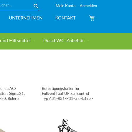
Mein Konto
Anmelden
Suche
Mein Warenkorb
UNTERNEHMEN
KONTAKT
nd Hilfsmittel
DuschWC-Zubehör
der zu AC-
Befestigungshalter für
atten, Sigma21,
Füllventil auf UP Sanicontrol
50, Bolero,
Typ A31-B31-P31-alle-Jahre -
 Kappa50,
MEPA
30 - GEBERIT