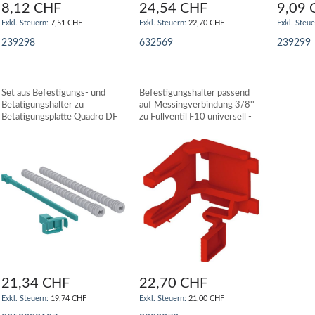
8,12 CHF
24,54 CHF
9,09 
7,51 CHF
22,70 CHF
239298
632569
239299
IN DEN WARENKORB
IN DEN WARENKORB
IN DE
Set aus Befestigungs- und
Befestigungshalter passend
Betätigungshalter zu
auf Messingverbindung 3/8''
Betätigungsplatte Quadro DF
zu Füllventil F10 universell -
WISA
TECE
21,34 CHF
22,70 CHF
19,74 CHF
21,00 CHF