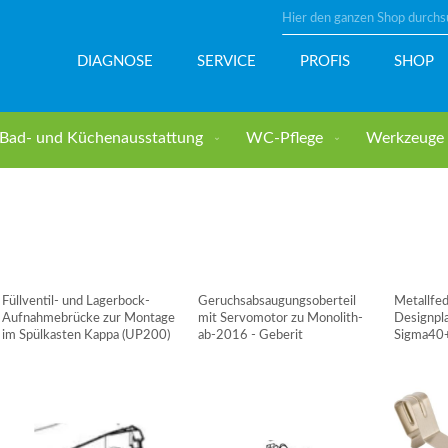
Suche
DIAGNOSE
SERVICE
PROFIS
SHOP
Bad- und Küchenausstattung
WC-Pflege
Werkzeuge u
Füllventil- und Lagerbock-
Geruchsabsaugungsoberteil
Metallfe
Aufnahmebrücke zur Montage
mit Servomotor zu Monolith-
Designpl
im Spülkasten Kappa (UP200)
ab-2016 - Geberit
Sigma40+
GEBERIT
Kappa20,
Twinline