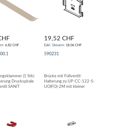
CHF
19,52 CHF
6,82 CHF
18,06 CHF
.00.1
590231
N WARENKORB
IN DEN WARENKORB
ungsklammer (1 Stk)
Brücke mit Füllventil-
ierung Druckspirale
Halterung zu UP-CC-122-S-
entil SANIT
UO(FO)-2M mit kleiner
Revisionsöffnung SANIT