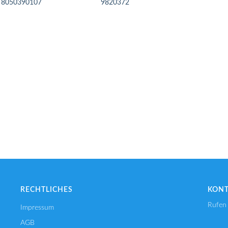
8050390107
9820372
IN DEN WARENKORB
IN DEN WARENKORB
RECHTLICHES
KON
Rufen 
Impressum
AGB