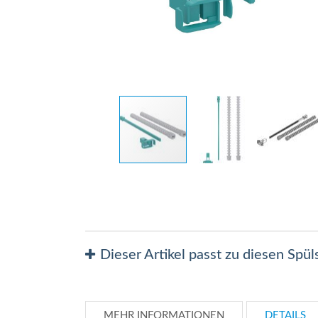
Zum
Anfang
der
Bildergalerie
springen
Dieser Artikel passt zu diesen Spü
MEHR INFORMATIONEN
DETAILS