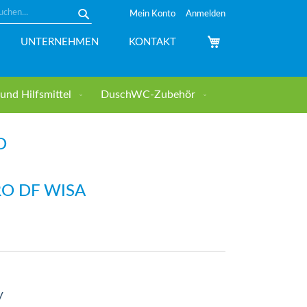
Mein Konto
Anmelden
Suche
Mein Warenkorb
UNTERNEHMEN
KONTAKT
nd Hilfsmittel
DuschWC-Zubehör
D
O DF WISA
V