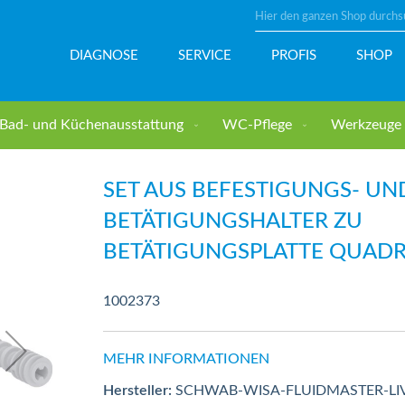
Suche
DIAGNOSE
SERVICE
PROFIS
SHOP
Bad- und Küchenausstattung
WC-Pflege
Werkzeuge u
lter zu Betätigungsplatte Quadro DF WISA
SET AUS BEFESTIGUNGS- UN
BETÄTIGUNGSHALTER ZU
BETÄTIGUNGSPLATTE QUADR
1002373
MEHR INFORMATIONEN
Hersteller:
SCHWAB-WISA-FLUIDMASTER-LI