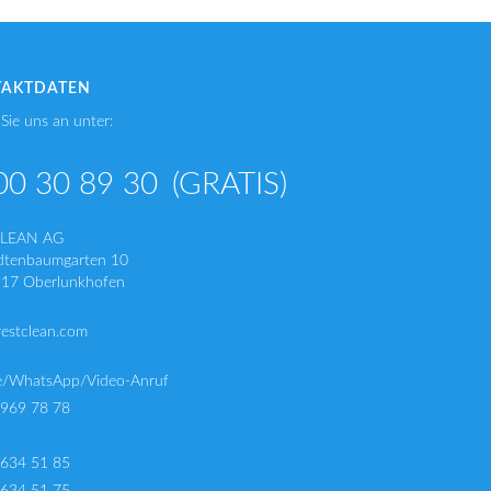
TAKTDATEN
Sie uns an unter:
00 30 89 30
(GRATIS)
CLEAN AG
dtenbaumgarten 10
17 Oberlunkhofen
restclean.com
e/WhatsApp/Video-Anruf
 969 78 78
 634 51 85