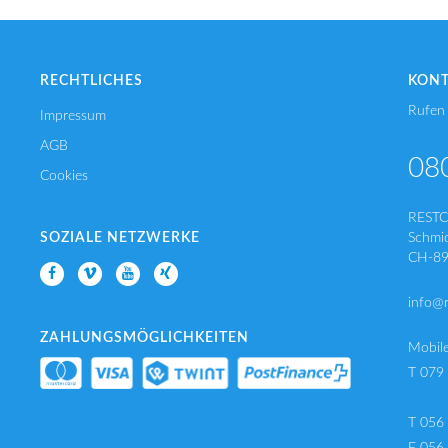
RECHTLICHES
KON
Rufen 
Impressum
AGB
08
Cookies
REST
SOZIALE NETZWERKE
Schmi
CH-89
info@
ZAHLUNGSMÖGLICHKEITEN
Mobil
T 079
T 056