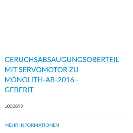
Zum
Anfang
GERUCHSABSAUGUNGSOBERTEIL
der
MIT SERVOMOTOR ZU
Bildergalerie
MONOLITH-AB-2016 -
springen
GEBERIT
1002899
MEHR INFORMATIONEN