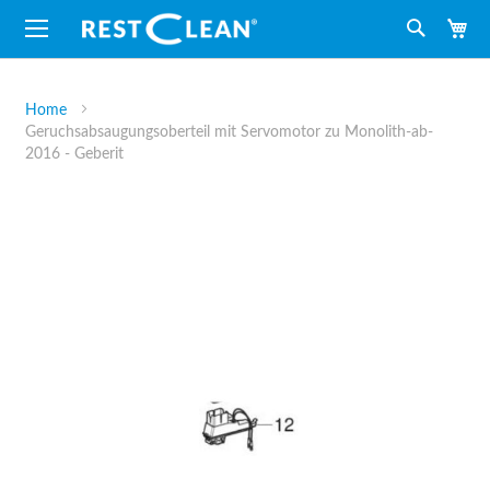
M
Suche
Home
Geruchsabsaugungsoberteil mit Servomotor zu Monolith-ab-
2016 - Geberit
Zum
Ende
der
Bildergalerie
springen