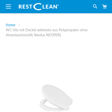
M
Suche
Home
WC-Sitz mit Deckel edelweiss aus Polypropylen ohne
Absenkautomatik Neolux NEOPERL
Zum
Ende
der
Bildergalerie
springen