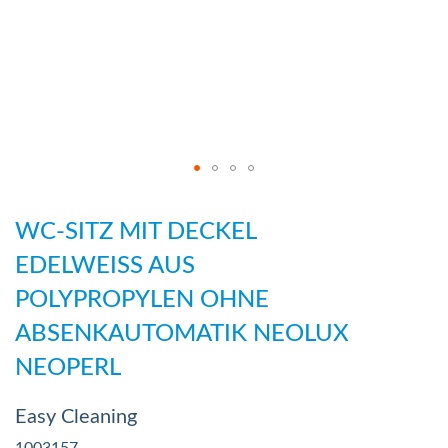
Zum
Anfang
WC-SITZ MIT DECKEL
der
EDELWEISS AUS
Bildergalerie
POLYPROPYLEN OHNE
springen
ABSENKAUTOMATIK NEOLUX
NEOPERL
Easy Cleaning