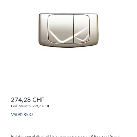
274,28 CHF
253,73 CHF
VS0828537
IN DEN WARENKORB
Betätigungsplatte (mit Linien) weiss-alpin zu UP Rios und Angel