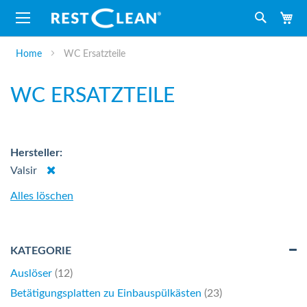
M
Suche
Home
WC Ersatzteile
WC ERSATZTEILE
Hersteller
Dies
Valsir
entfernen
Alles löschen
KATEGORIE
Artikel
Auslöser
12
Artikel
Betätigungsplatten zu Einbauspülkästen
23