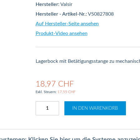
Hersteller:
Valsir
Hersteller - Artikel-Nr.:
VS0827808
Auf Hersteller-Seite ansehen
Produkt-Video ansehen
Lagerbock mit Betätigungsstange zu mechanisc
18,97 CHF
17,55 CHF
IN DEN WARENKORB
lsystemen: Klicken Sie hier um die Systeme anzuzei