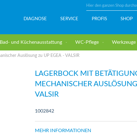
Suche
DIAGNOSE
SERVICE
PROFIS
SHOP
Bad- und Küchenausstattung
WC-Pflege
Werkzeuge u
hanischer Auslösung zu UP EGEA - VALSIR
LAGERBOCK MIT BETÄTIGUN
MECHANISCHER AUSLÖSUNG 
VALSIR
1002842
MEHR INFORMATIONEN