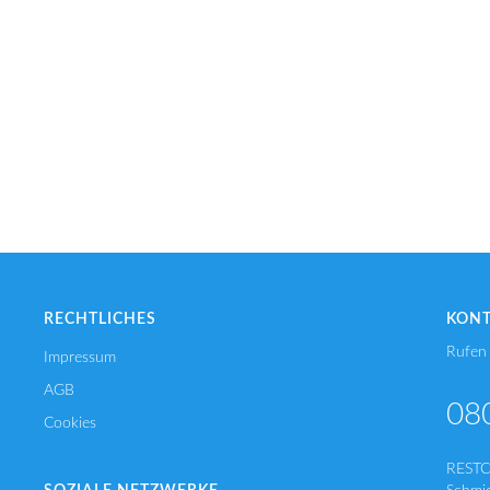
RECHTLICHES
KON
Rufen 
Impressum
AGB
08
Cookies
REST