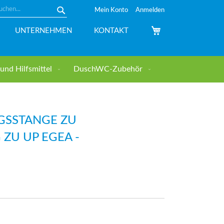
Mein Konto
Anmelden
Suche
Mein Warenkorb
UNTERNEHMEN
KONTAKT
nd Hilfsmittel
DuschWC-Zubehör
GSSTANGE ZU
ZU UP EGEA -