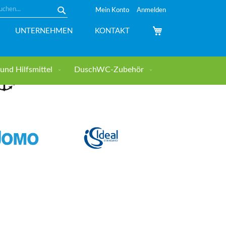
Mein Konto
Anmelden
Suche
Mein Warenkorb
UNTERNEHMEN
KONTAKT
nd Hilfsmittel
DuschWC-Zubehör