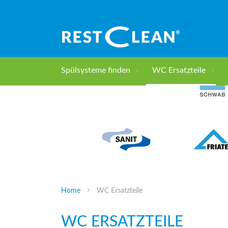
Direkt
zum
Inhalt
Spülsysteme finden
WC Ersatzteile
Home
WC Ersatzteile
WC ERSATZTEILE