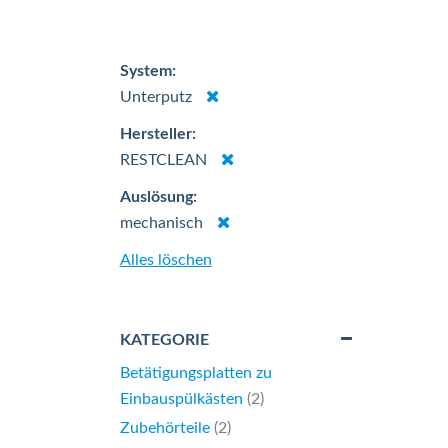
System
Dies
Unterputz
entfernen
Hersteller
Dies
RESTCLEAN
entfernen
Auslösung
Dies
mechanisch
entfernen
Alles löschen
KATEGORIE
Betätigungsplatten zu
Artikel
Einbauspülkästen
2
Artikel
Zubehörteile
2