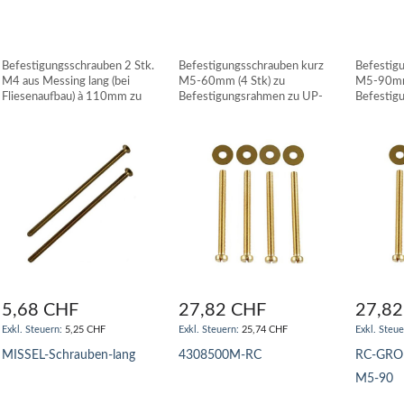
Befestigungsschrauben 2 Stk.
Befestigungsschrauben kurz
Befestig
M4 aus Messing lang (bei
M5-60mm (4 Stk) zu
M5-90mm 
Fliesenaufbau) à 110mm zu
Befestigungsrahmen zu UP-
Befestig
Eckspülkasten MISSEL
Spülkästen GROHE
Spülkäs
5,68 CHF
27,82 CHF
27,82
5,25 CHF
25,74 CHF
MISSEL-Schrauben-lang
4308500M-RC
RC-GRO
M5-90
IN DEN WARENKORB
IN DEN WARENKORB