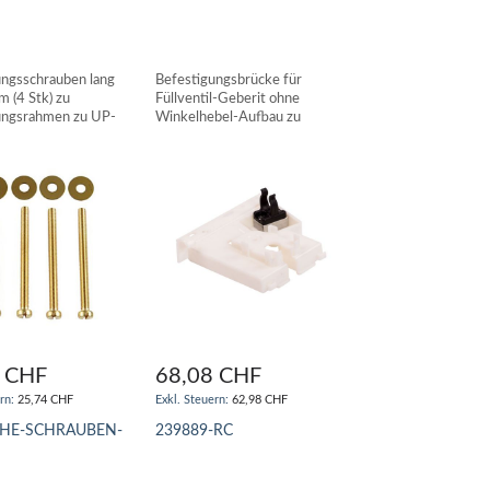
ungsschrauben lang
Befestigungsbrücke für
(4 Stk) zu
Füllventil-Geberit ohne
ungsrahmen zu UP-
Winkelhebel-Aufbau zu
ten GROHE
Schwab UP180/182/188
RESTCLEAN
 CHF
68,08 CHF
25,74 CHF
62,98 CHF
HE-SCHRAUBEN-
239889-RC
IN DEN WARENKORB