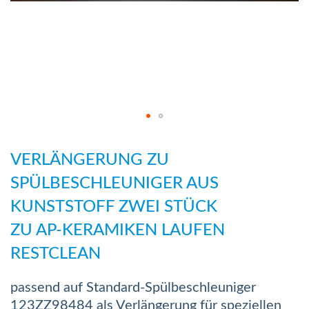
Zum
Anfang
VERLÄNGERUNG ZU
der
SPÜLBESCHLEUNIGER AUS
Bildergalerie
KUNSTSTOFF ZWEI STÜCK
springen
ZU AP-KERAMIKEN LAUFEN
RESTCLEAN
passend auf Standard-Spülbeschleuniger
123ZZ98484 als Verlängerung für speziellen