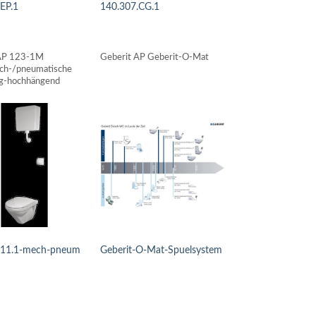
EP.1
140.307.CG.1
LS ANSEHEN
DETAILS ANSEHEN
 AP 123-1M
Geberit AP Geberit-O-Mat
ch-/pneumatische
g-hochhängend
.11.1-mech-pneum
Geberit-O-Mat-Spuelsystem
LS ANSEHEN
DETAILS ANSEHEN