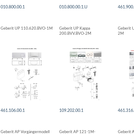
010.800.00.1
010.800.00.1.U
461.900
DETAILS ANSEHEN
DETAILS ANSEHEN
DETAI
Geberit UP 110.620.BVO-1M
Geberit UP Kappa
Geberit 
200.BVV.BVO-2M
2M
461.106.00.1
109.202.00.1
461.316
DETAILS ANSEHEN
DETAILS ANSEHEN
DETAI
Geberit AP Vorgängermodell
Geberit AP 121-1M-
Geberit 