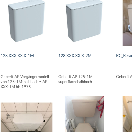
128.XXX.XX.X-1M
128.XXX.XX.X-2M
RC_Kera
DETAILS ANSEHEN
DETAILS ANSEHEN
DETAI
Geberit AP Vorgängermodell
Geberit AP 125-1M
Geberit 
von 125-1M-halbhoch = AP
superflach-halbhoch
XXX-1M bis 1975