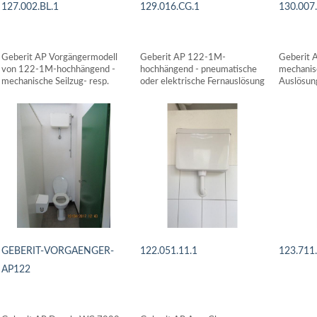
127.002.BL.1
129.016.CG.1
130.007.
DETAILS ANSEHEN
DETAILS ANSEHEN
DETAI
Geberit AP Vorgängermodell
Geberit AP 122-1M-
Geberit
von 122-1M-hochhängend -
hochhängend - pneumatische
mechanis
mechanische Seilzug- resp.
oder elektrische Fernauslösung
Auslösun
Kettenzug-Auslösung
GEBERIT-VORGAENGER-
122.051.11.1
123.711
AP122
DETAILS ANSEHEN
DETAI
DETAILS ANSEHEN