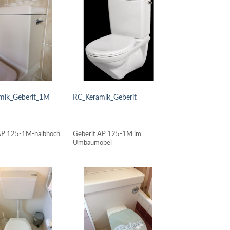
mik_Geberit_1M
RC_Keramik_Geberit
LS ANSEHEN
DETAILS ANSEHEN
AP 125-1M-halbhoch
Geberit AP 125-1M im
Umbaumöbel