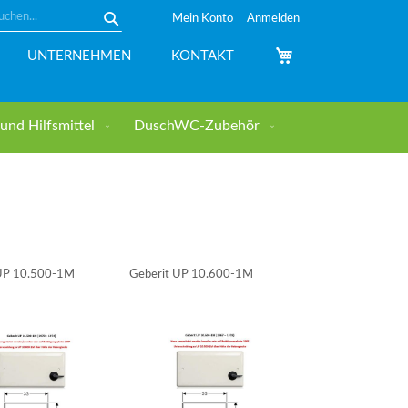
Mein Konto
Anmelden
Suche
Mein Warenkorb
UNTERNEHMEN
KONTAKT
nd Hilfsmittel
DuschWC-Zubehör
 UP 10.500-1M
Geberit UP 10.600-1M