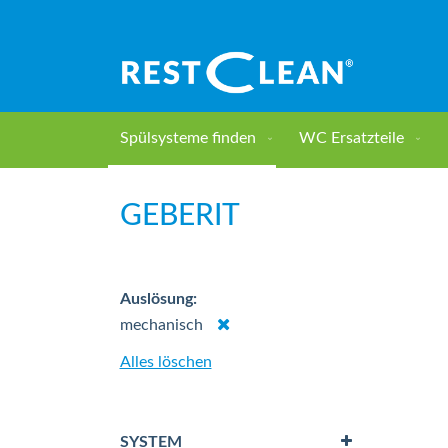
Direkt
zum
Inhalt
Spülsysteme finden
WC Ersatzteile
Home
Spülsysteme finden
Geberit
GEBERIT
Auslösung
Dies
mechanisch
entfernen
Alles löschen
SYSTEM