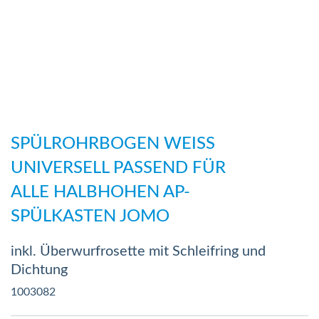
Zum
Anfang
SPÜLROHRBOGEN WEISS
der
UNIVERSELL PASSEND FÜR
Bildergalerie
ALLE HALBHOHEN AP-
springen
SPÜLKASTEN JOMO
inkl. Überwurfrosette mit Schleifring und
Dichtung
1003082