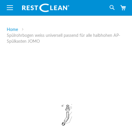
M
Suche
Home
Spülrohrbogen weiss universell passend für alle halbhohen AP-
Spülkasten JOMO
Zum
Ende
der
Bildergalerie
springen