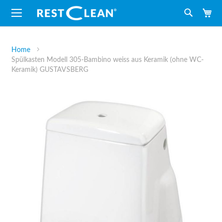
M
Suche
Home
Spülkasten Modell 305-Bambino weiss aus Keramik (ohne WC-
Keramik) GUSTAVSBERG
Zum
Ende
der
Bildergalerie
springen