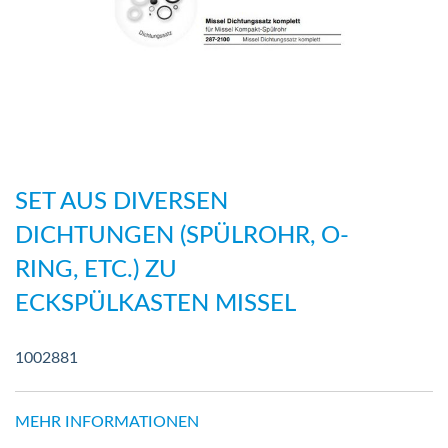
Zum
Anfang
SET AUS DIVERSEN
der
DICHTUNGEN (SPÜLROHR, O-
Bildergalerie
RING, ETC.) ZU
springen
ECKSPÜLKASTEN MISSEL
1002881
MEHR INFORMATIONEN