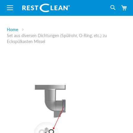
M
Suche
Home
Set aus diversen Dichtungen (Spülrohr, O-Ring, etc.) zu
Eckspülkasten Missel
Zum
Ende
der
Bildergalerie
springen