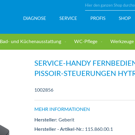
Suche
DIAGNOSE
SERVICE
PROFIS
SHOP
Bad- und Küchenausstattung
WC-Pflege
Werkzeuge u
-Steuerungen HyTronic - GEBERIT
SERVICE-HANDY FERNBEDIE
PISSOIR-STEUERUNGEN HYTR
1002856
MEHR INFORMATIONEN
Hersteller:
Geberit
Hersteller - Artikel-Nr.:
115.860.00.1