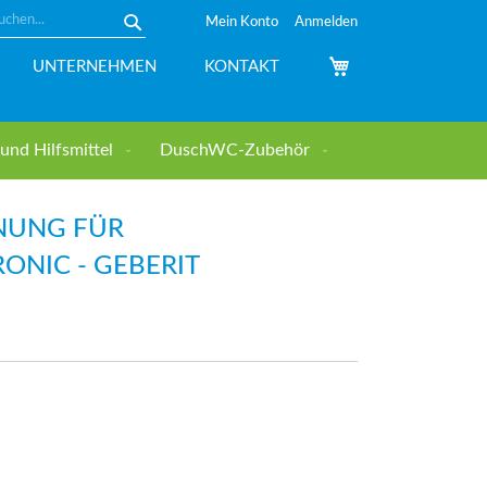
Mein Konto
Anmelden
Suche
Mein Warenkorb
UNTERNEHMEN
KONTAKT
nd Hilfsmittel
DuschWC-Zubehör
NUNG FÜR
ONIC - GEBERIT