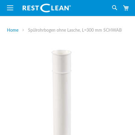
M
Suche
Home
Spülrohrbogen ohne Lasche, L=300 mm SCHWAB
Zum
Ende
der
Bildergalerie
springen