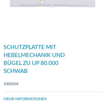
Zum
Anfang
SCHUTZPLATTE MIT
der
HEBELMECHANIK UND
Bildergalerie
BÜGEL ZU UP 80.000
springen
SCHWAB
1000504
MEHR INFORMATIONEN