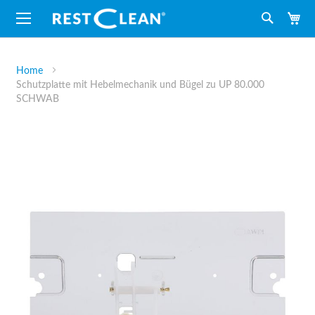
M
Suche
Home
Schutzplatte mit Hebelmechanik und Bügel zu UP 80.000
SCHWAB
Zum
Ende
der
Bildergalerie
springen