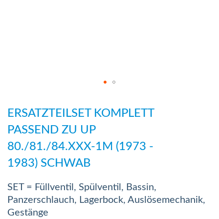
Zum
Anfang
ERSATZTEILSET KOMPLETT
der
PASSEND ZU UP
Bildergalerie
80./81./84.XXX-1M (1973 -
springen
1983) SCHWAB
SET = Füllventil, Spülventil, Bassin,
Panzerschlauch, Lagerbock, Auslösemechanik,
Gestänge