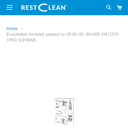
M
Suche
Home
Ersatzteilset komplett passend zu UP 80./81./84.XXX-1M (1973 -
1983) SCHWAB
Zum
Ende
der
Bildergalerie
springen