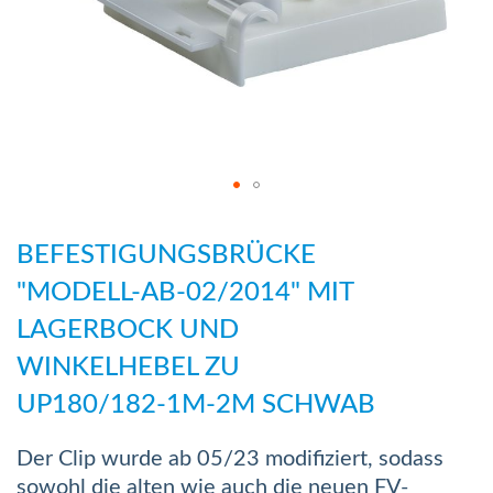
Zum
Anfang
BEFESTIGUNGSBRÜCKE
der
"MODELL-AB-02/2014" MIT
Bildergalerie
LAGERBOCK UND
springen
WINKELHEBEL ZU
UP180/182-1M-2M SCHWAB
Der Clip wurde ab 05/23 modifiziert, sodass
sowohl die alten wie auch die neuen FV-