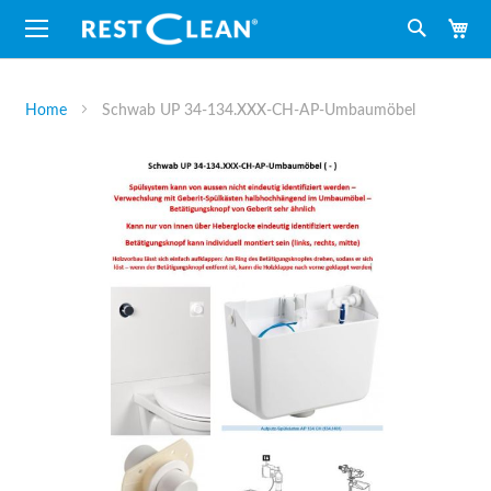
M
Suche
Home
Schwab UP 34-134.XXX-CH-AP-Umbaumöbel
Zum
Ende
der
Bildergalerie
springen