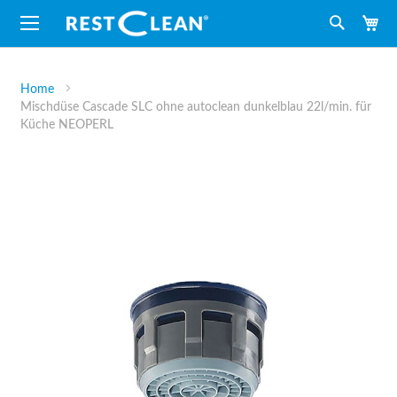
M
Suche
Home
Mischdüse Cascade SLC ohne autoclean dunkelblau 22l/min. für
Küche NEOPERL
Zum
Ende
der
Bildergalerie
springen