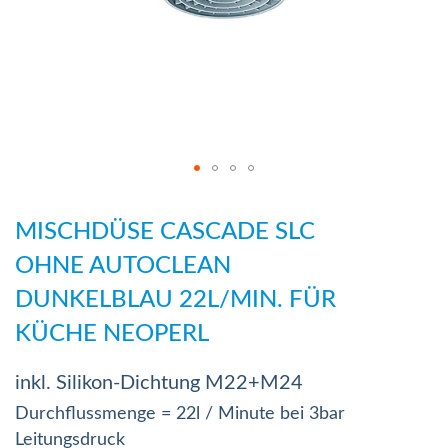
Zum
Anfang
MISCHDÜSE CASCADE SLC
der
OHNE AUTOCLEAN
Bildergalerie
DUNKELBLAU 22L/MIN. FÜR
springen
KÜCHE NEOPERL
inkl. Silikon-Dichtung M22+M24
Durchflussmenge = 22l / Minute bei 3bar
Leitungsdruck