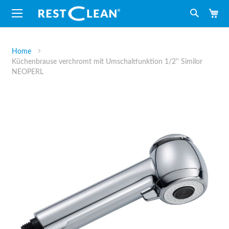
M
Suche
Home
Küchenbrause verchromt mit Umschaltfunktion 1/2'' Similor
NEOPERL
Zum
Ende
der
Bildergalerie
springen