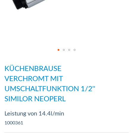
Zum
Anfang
KÜCHENBRAUSE
der
VERCHROMT MIT
Bildergalerie
UMSCHALTFUNKTION 1/2''
springen
SIMILOR NEOPERL
Leistung von 14.4l/min
1000361