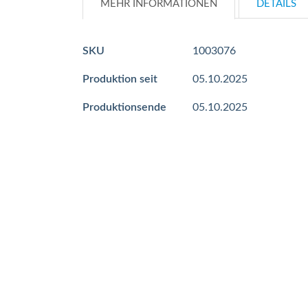
MEHR INFORMATIONEN
DETAILS
Mehr
SKU
1003076
Informationen
Produktion seit
05.10.2025
Produktionsende
05.10.2025