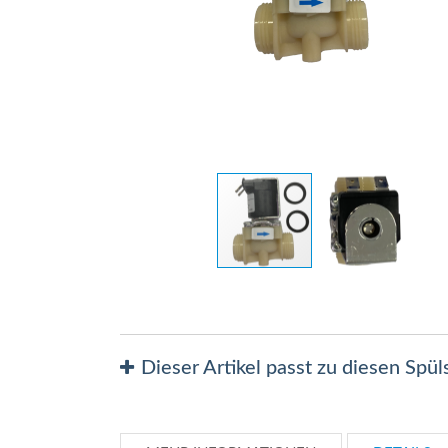
Zum
Anfang
der
Bildergalerie
Dieser Artikel passt zu diesen Spü
springen