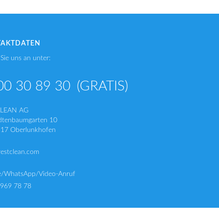
TAKTDATEN
Sie uns an unter:
00 30 89 30
(GRATIS)
CLEAN AG
dtenbaumgarten 10
17 Oberlunkhofen
restclean.com
e/WhatsApp/Video-Anruf
 969 78 78
 634 51 85