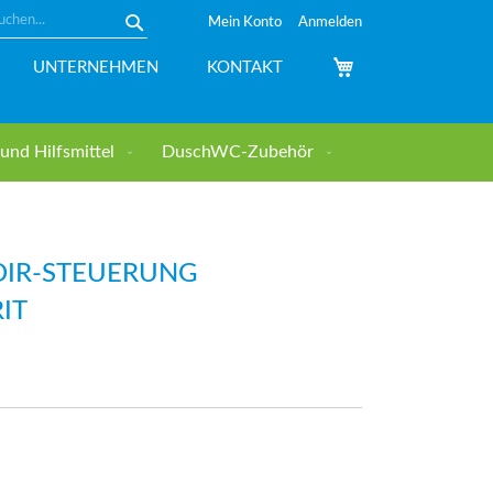
Mein Konto
Anmelden
Suche
Mein Warenkorb
UNTERNEHMEN
KONTAKT
nd Hilfsmittel
DuschWC-Zubehör
OIR-STEUERUNG
IT