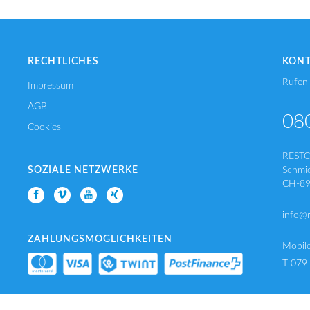
RECHTLICHES
KON
Rufen 
Impressum
AGB
08
Cookies
REST
SOZIALE NETZWERKE
Schmi
CH-89
info@
ZAHLUNGSMÖGLICHKEITEN
Mobil
T 079
T 056