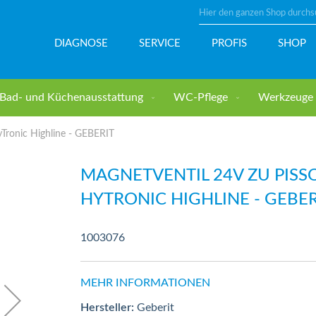
Suche
DIAGNOSE
SERVICE
PROFIS
SHOP
Bad- und Küchenausstattung
WC-Pflege
Werkzeuge u
Tronic Highline - GEBERIT
MAGNETVENTIL 24V ZU PISS
HYTRONIC HIGHLINE - GEBER
1003076
MEHR INFORMATIONEN
Hersteller:
Geberit