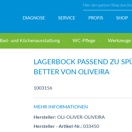
Suche
DIAGNOSE
SERVICE
PROFIS
SHOP
Bad- und Küchenausstattung
WC-Pflege
Werkzeuge u
R von OLIVEIRA
LAGERBOCK PASSEND ZU SP
BETTER VON OLIVEIRA
1003156
MEHR INFORMATIONEN
Hersteller:
OLI-OLIVER-OLIVEIRA
Hersteller - Artikel-Nr.:
033450