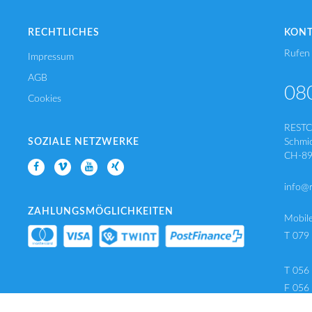
RECHTLICHES
KON
Rufen 
Impressum
AGB
08
Cookies
REST
SOZIALE NETZWERKE
Schmi
CH-89
info@
ZAHLUNGSMÖGLICHKEITEN
Mobil
T 079
T 056
F 056