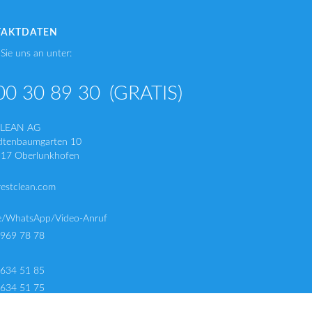
TAKTDATEN
Sie uns an unter:
00 30 89 30
(GRATIS)
CLEAN AG
dtenbaumgarten 10
17 Oberlunkhofen
restclean.com
e/WhatsApp/Video-Anruf
 969 78 78
 634 51 85
 634 51 75