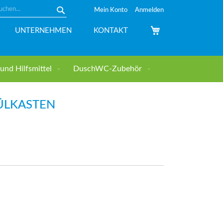
Mein Konto
Anmelden
Suche
Mein Warenkorb
UNTERNEHMEN
KONTAKT
nd Hilfsmittel
DuschWC-Zubehör
ÜLKASTEN