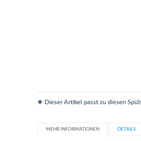
Zum
Anfang
der
Bildergalerie
springen
Dieser Artikel passt zu diesen Spü
MEHR INFORMATIONEN
DETAILS