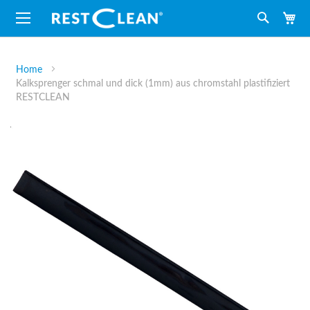
M
Suche
Home
Kalksprenger schmal und dick (1mm) aus chromstahl plastifiziert
RESTCLEAN
Zum
Ende
der
Bildergalerie
springen