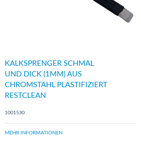
Zum
Anfang
KALKSPRENGER SCHMAL
der
UND DICK (1MM) AUS
Bildergalerie
CHROMSTAHL PLASTIFIZIERT
springen
RESTCLEAN
1001530
MEHR INFORMATIONEN