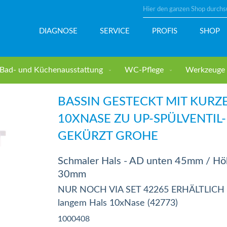
Suche
DIAGNOSE
SERVICE
PROFIS
SHOP
Bad- und Küchenausstattung
WC-Pflege
Werkzeuge u
e zu UP-Spülventil-pneumatisch gekürzt GROHE
BASSIN GESTECKT MIT KURZ
10XNASE ZU UP-SPÜLVENTIL
GEKÜRZT GROHE
Schmaler Hals - AD unten 45mm / Hö
30mm
NUR NOCH VIA SET 42265 ERHÄLTLICH -> 
langem Hals 10xNase (42773)
1000408