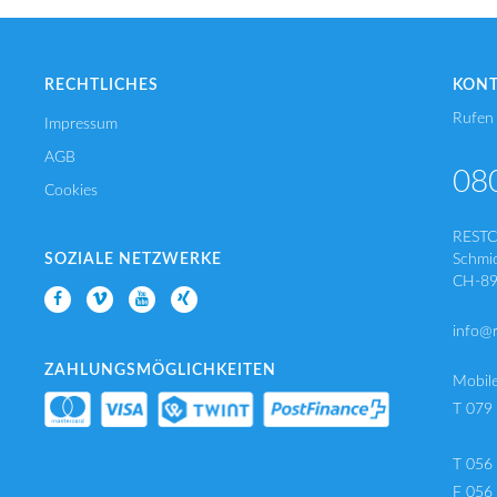
RECHTLICHES
KON
Rufen 
Impressum
AGB
08
Cookies
REST
SOZIALE NETZWERKE
Schmi
CH-89
info@
ZAHLUNGSMÖGLICHKEITEN
Mobil
T 079
T 056
F 056