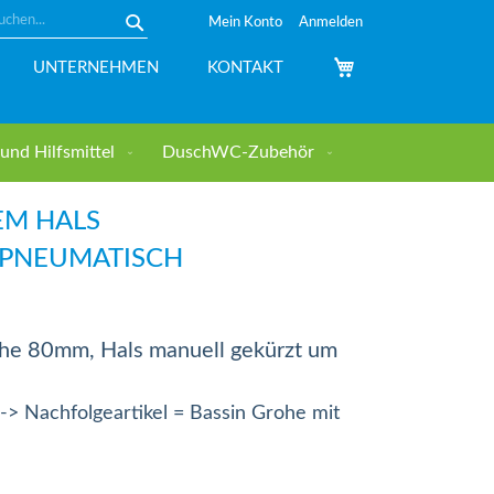
Mein Konto
Anmelden
Suche
Mein Warenkorb
UNTERNEHMEN
KONTAKT
nd Hilfsmittel
DuschWC-Zubehör
EM HALS
-PNEUMATISCH
he 80mm, Hals manuell gekürzt um
Nachfolgeartikel = Bassin Grohe mit