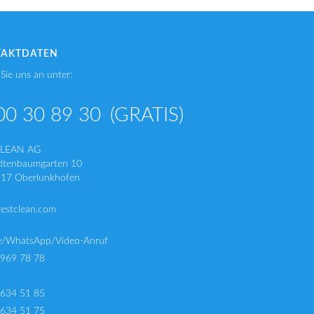
TAKTDATEN
Sie uns an unter:
00 30 89 30
(GRATIS)
CLEAN AG
dtenbaumgarten 10
17 Oberlunkhofen
restclean.com
e/WhatsApp/Video-Anruf
 969 78 78
 634 51 85
 634 51 75