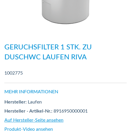
Zum
Anfang
GERUCHSFILTER 1 STK. ZU
der
DUSCHWC LAUFEN RIVA
Bildergalerie
springen
1002775
MEHR INFORMATIONEN
Hersteller:
Laufen
Hersteller - Artikel-Nr.:
8916950000001
Auf Hersteller-Seite ansehen
Produkt-Video ansehen