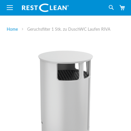
M
Suche
Home
Geruchsfilter 1 Stk. zu DuschWC Laufen RIVA
Zum
Ende
der
Bildergalerie
springen