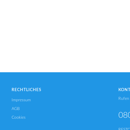
RECHTLICHES
KON
Rufen 
Impressum
AGB
08
Cookies
REST