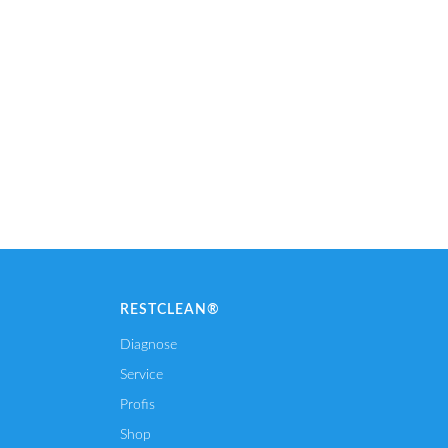
RESTCLEAN®
Diagnose
Service
Profis
Shop