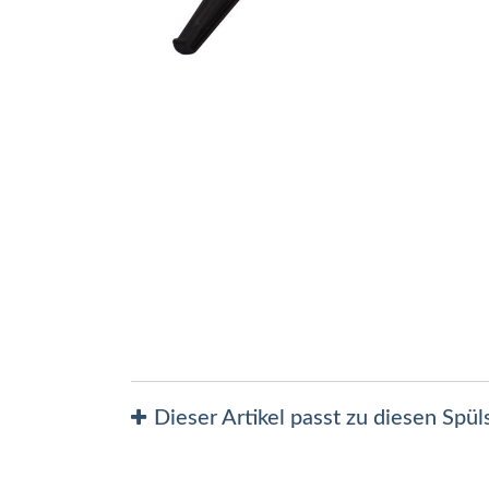
Zum
Anfang
der
Bildergalerie
springen
Dieser Artikel passt zu diesen Spü