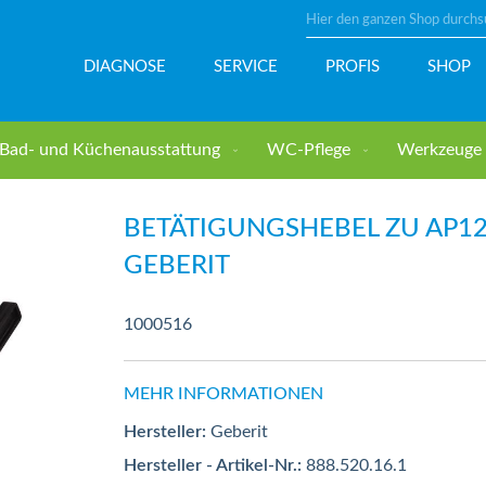
Suche
DIAGNOSE
SERVICE
PROFIS
SHOP
Bad- und Küchenausstattung
WC-Pflege
Werkzeuge u
GEBERIT
BETÄTIGUNGSHEBEL ZU AP1
GEBERIT
1000516
MEHR INFORMATIONEN
Hersteller:
Geberit
Hersteller - Artikel-Nr.:
888.520.16.1