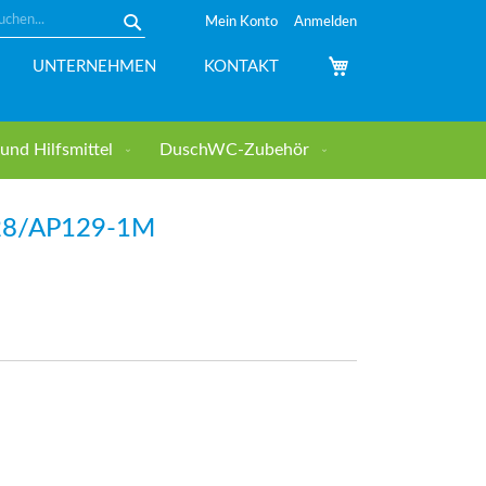
Mein Konto
Anmelden
Suche
Mein Warenkorb
UNTERNEHMEN
KONTAKT
nd Hilfsmittel
DuschWC-Zubehör
28/AP129-1M