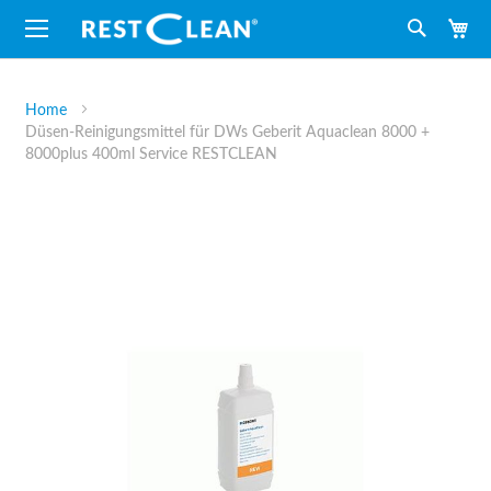
M
Suche
Home
Düsen-Reinigungsmittel für DWs Geberit Aquaclean 8000 +
8000plus 400ml Service RESTCLEAN
Zum
Ende
der
Bildergalerie
springen