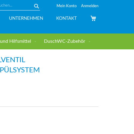
Mein Konto
Anmelden
Suche
Mein Warenkorb
UNTERNEHMEN
KONTAKT
nd Hilfsmittel
DuschWC-Zubehör
VENTIL
SPÜLSYSTEM