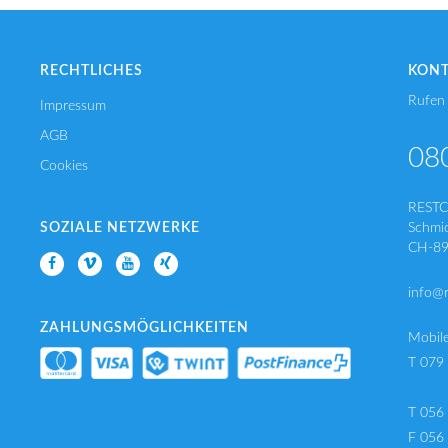
RECHTLICHES
KON
Rufen 
Impressum
AGB
08
Cookies
REST
SOZIALE NETZWERKE
Schmi
CH-89
info@
ZAHLUNGSMÖGLICHKEITEN
Mobil
T 079
T 056
F 056