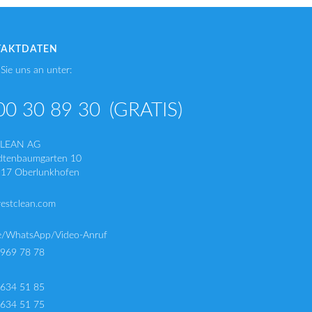
TAKTDATEN
Sie uns an unter:
00 30 89 30
(GRATIS)
CLEAN AG
dtenbaumgarten 10
17 Oberlunkhofen
restclean.com
e/WhatsApp/Video-Anruf
 969 78 78
 634 51 85
 634 51 75