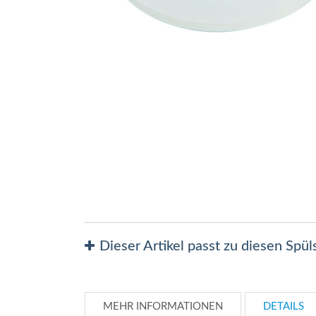
Zum
Anfang
der
Bildergalerie
springen
Dieser Artikel passt zu diesen Spü
MEHR INFORMATIONEN
DETAILS