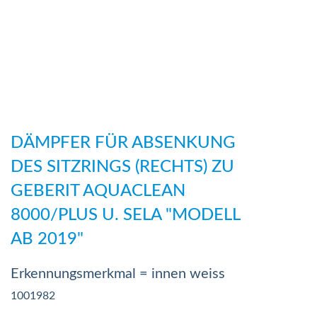
Zum
Anfang
DÄMPFER FÜR ABSENKUNG
der
DES SITZRINGS (RECHTS) ZU
Bildergalerie
GEBERIT AQUACLEAN
springen
8000/PLUS U. SELA "MODELL
AB 2019"
Erkennungsmerkmal = innen weiss
1001982