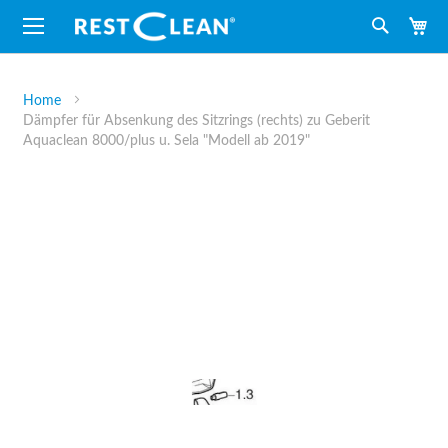
M
Suche
Home
Dämpfer für Absenkung des Sitzrings (rechts) zu Geberit
Aquaclean 8000/plus u. Sela "Modell ab 2019"
Zum
Ende
der
Bildergalerie
springen