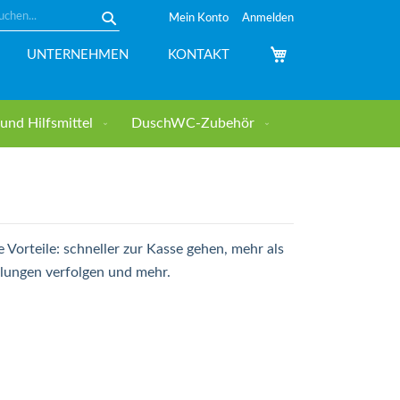
Mein Konto
Anmelden
Suche
Mein Warenkorb
UNTERNEHMEN
KONTAKT
nd Hilfsmittel
DuschWC-Zubehör
e Vorteile: schneller zur Kasse gehen, mehr als
llungen verfolgen und mehr.