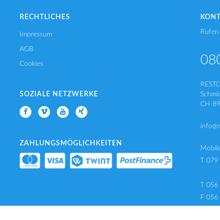
RECHTLICHES
KON
Rufen 
Impressum
AGB
08
Cookies
REST
SOZIALE NETZWERKE
Schmi
CH-89
info@
ZAHLUNGSMÖGLICHKEITEN
Mobil
T 079
T 056
F 056