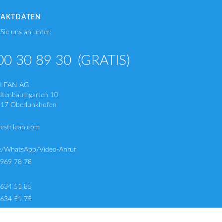
TAKTDATEN
Sie uns an unter:
00 30 89 30
(GRATIS)
CLEAN AG
dtenbaumgarten 10
17 Oberlunkhofen
restclean.com
e/WhatsApp/Video-Anruf
 969 78 78
 634 51 85
 634 51 75