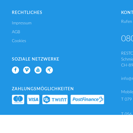
RECHTLICHES
KON
Rufen 
Impressum
AGB
08
Cookies
REST
SOZIALE NETZWERKE
Schmi
CH-89
info@
ZAHLUNGSMÖGLICHKEITEN
Mobil
T 079
T 056
F 056