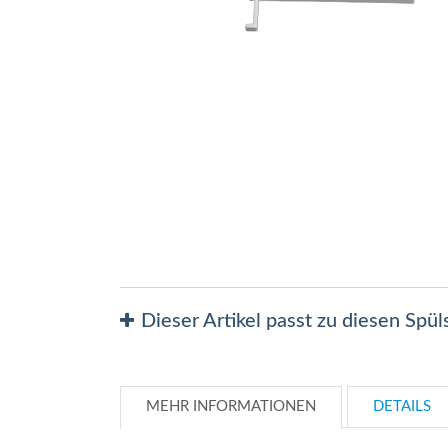
Zum
Anfang
der
Bildergalerie
springen
Dieser Artikel passt zu diesen Spü
MEHR INFORMATIONEN
DETAILS