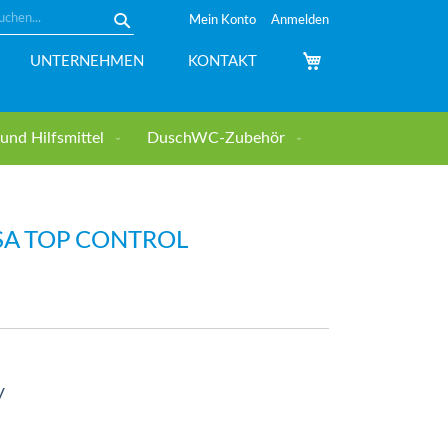
Mein Konto
Anmelden
Suche
Mein Warenkorb
UNTERNEHMEN
KONTAKT
nd Hilfsmittel
DuschWC-Zubehör
SA TOP CONTROL
V