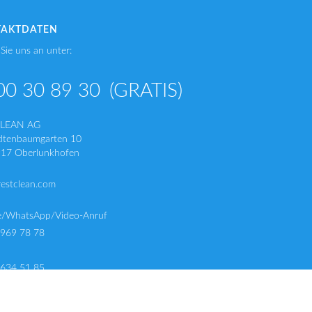
TAKTDATEN
Sie uns an unter:
00 30 89 30
(GRATIS)
CLEAN AG
dtenbaumgarten 10
17 Oberlunkhofen
restclean.com
e/WhatsApp/Video-Anruf
 969 78 78
 634 51 85
 634 51 75