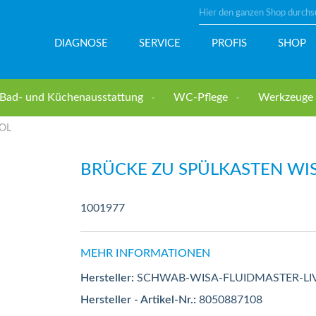
Suche
DIAGNOSE
SERVICE
PROFIS
SHOP
Bad- und Küchenausstattung
WC-Pflege
Werkzeuge u
ROL
BRÜCKE ZU SPÜLKASTEN WI
1001977
MEHR INFORMATIONEN
Hersteller:
SCHWAB-WISA-FLUIDMASTER-LI
Hersteller - Artikel-Nr.:
8050887108